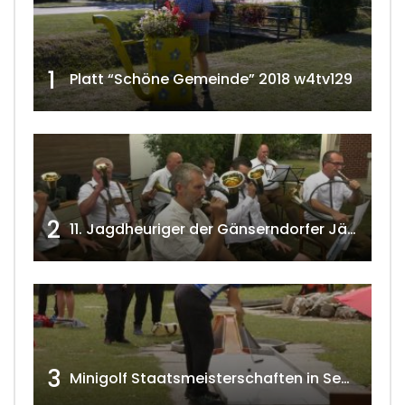
1
Platt “Schöne Gemeinde” 2018 w4tv129
2
11. Jagdheuriger der Gänserndorfer Jäger 2020 w4tv166
3
Minigolf Staatsmeisterschaften in Seefeld-Kadolz w4tv174