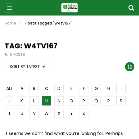
Home
Posts Tagged "w4tv167"
TAG: W4TV167
0 POSTS
SORT BY:
LATEST
ALL
A
B
C
D
E
F
G
H
I
J
K
L
M
N
O
P
Q
R
S
T
U
V
W
X
Y
Z
It seems we can’t find what you’re looking for. Perhaps