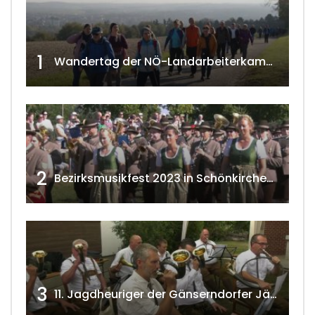
1
Wandertag der NÖ-Landarbeiterkammer in Hollabrunn 2024
2
Bezirksmusikfest 2023 in Schönkirchen-Reyersdorf
3
11. Jagdheuriger der Gänserndorfer Jäger 2020 w4tv166