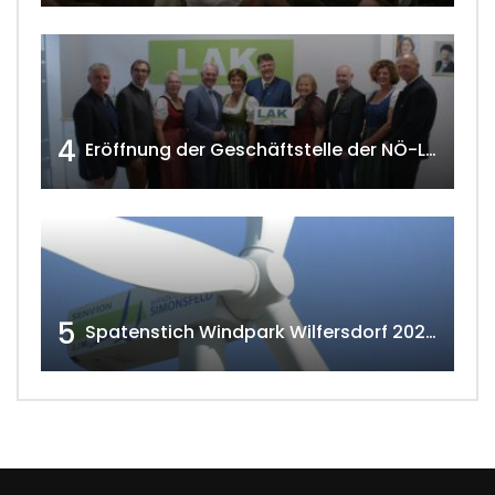
4
Eröffnung der Geschäftstelle der NÖ-Landarbeiterkammer in Mistelbach w4tv174
5
Spatenstich Windpark Wilfersdorf 2023 w4tv177