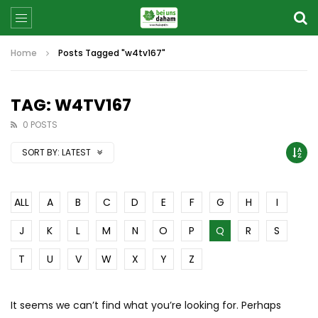
Home
Posts Tagged "w4tv167"
TAG: W4TV167
0 POSTS
SORT BY:
LATEST
ALL
A
B
C
D
E
F
G
H
I
J
K
L
M
N
O
P
Q
R
S
T
U
V
W
X
Y
Z
It seems we can’t find what you’re looking for. Perhaps