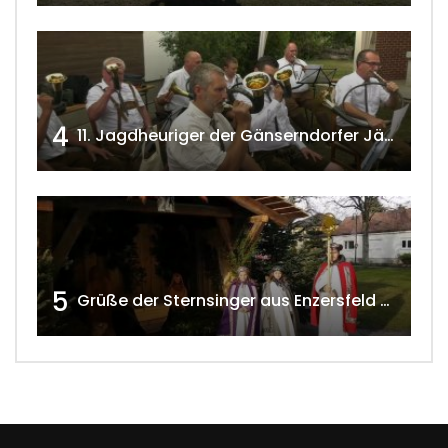
4
11. Jagdheuriger der Gänserndorfer Jäger 2020 w4tv166
5
Grüße der Sternsinger aus Enzersfeld – Klein-Engersdorf 2021 w4tv169