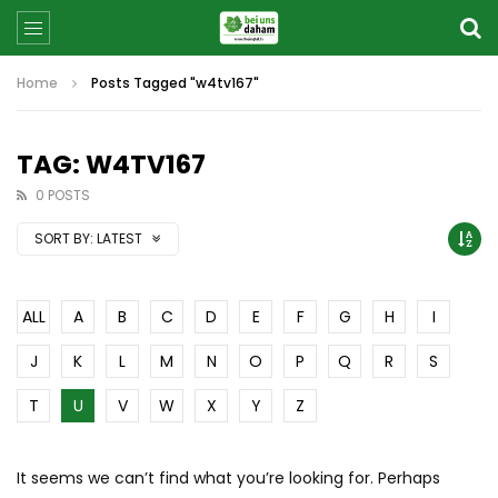
Home
Posts Tagged "w4tv167"
TAG: W4TV167
0 POSTS
SORT BY:
LATEST
ALL
A
B
C
D
E
F
G
H
I
J
K
L
M
N
O
P
Q
R
S
T
U
V
W
X
Y
Z
It seems we can’t find what you’re looking for. Perhaps