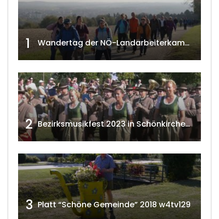
1
Wandertag der NÖ-Landarbeiterkammer in Hollabrunn 2024
2
Bezirksmusikfest 2023 in Schönkirchen-Reyersdorf
3
Platt “Schöne Gemeinde” 2018 w4tv129