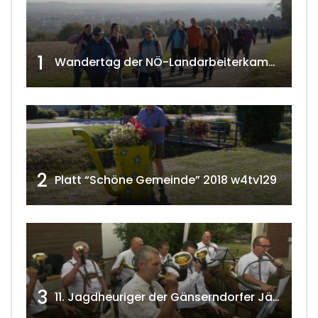
1
Wandertag der NÖ-Landarbeiterkammer in Hollabrunn 2024
2
Platt “Schöne Gemeinde” 2018 w4tv129
3
11. Jagdheuriger der Gänserndorfer Jäger 2020 w4tv166