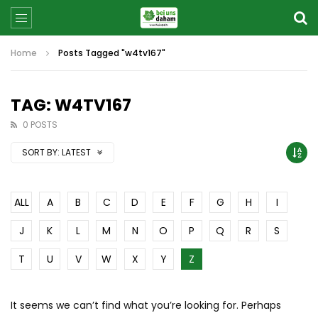
Home
Posts Tagged "w4tv167"
TAG: W4TV167
0 POSTS
SORT BY:
LATEST
ALL
A
B
C
D
E
F
G
H
I
J
K
L
M
N
O
P
Q
R
S
T
U
V
W
X
Y
Z
It seems we can’t find what you’re looking for. Perhaps