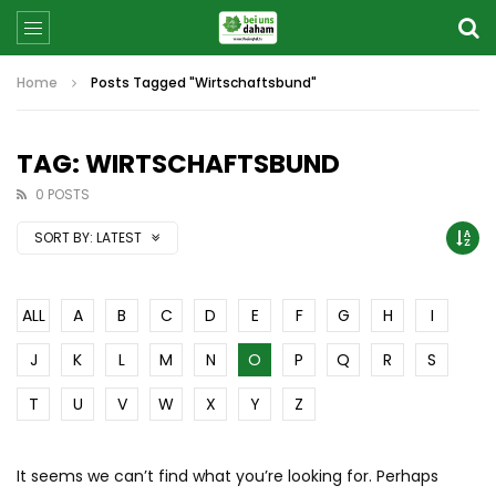
Home
Posts Tagged "Wirtschaftsbund"
TAG: WIRTSCHAFTSBUND
0 POSTS
SORT BY:
LATEST
ALL
A
B
C
D
E
F
G
H
I
J
K
L
M
N
O
P
Q
R
S
T
U
V
W
X
Y
Z
It seems we can’t find what you’re looking for. Perhaps