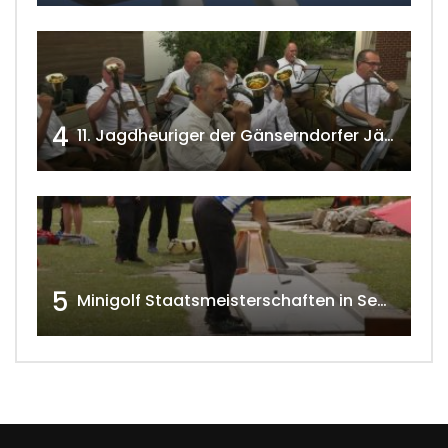
4
11. Jagdheuriger der Gänserndorfer Jäger 2020 w4tv166
5
Minigolf Staatsmeisterschaften in Seefeld-Kadolz w4tv174