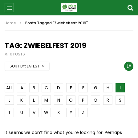
Home
Posts Tagged "Zwiebelfest 2019"
TAG: ZWIEBELFEST 2019
0 POSTS
SORT BY:
LATEST
ALL
A
B
C
D
E
F
G
H
I
J
K
L
M
N
O
P
Q
R
S
T
U
V
W
X
Y
Z
It seems we can’t find what you’re looking for. Perhaps