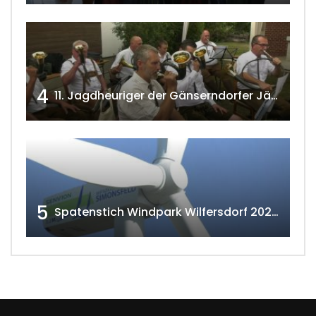
4
11. Jagdheuriger der Gänserndorfer Jäger 2020 w4tv166
5
Spatenstich Windpark Wilfersdorf 2023 w4tv177