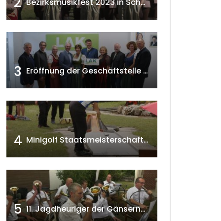
2
Bezirksmusikfest 2023 in Schönkirchen-Reyersdorf
3
Eröffnung der Geschäftstelle der NÖ-Landarbeiterkammer in Mistelbach w4tv174
4
Minigolf Staatsmeisterschaften in Seefeld-Kadolz w4tv174
5
11. Jagdheuriger der Gänserndorfer Jäger 2020 w4tv166