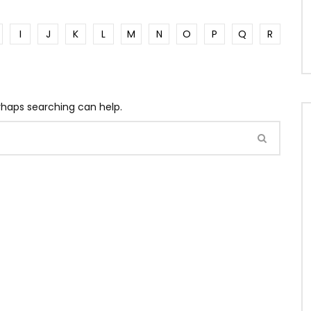
I
J
K
L
M
N
O
P
Q
R
erhaps searching can help.