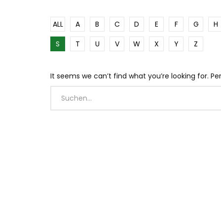
ALL
A
B
C
D
E
F
G
H
S
T
U
V
W
X
Y
Z
It seems we can’t find what you’re looking for. P