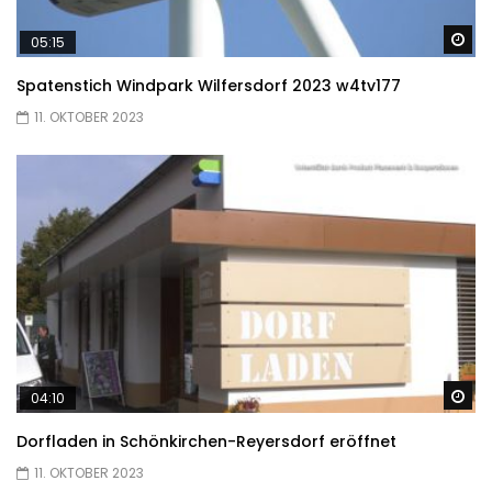
Sp
05:15
Spatenstich Windpark Wilfersdorf 2023 w4tv177
11. OKTOBER 2023
Sp
04:10
Dorfladen in Schönkirchen-Reyersdorf eröffnet
11. OKTOBER 2023