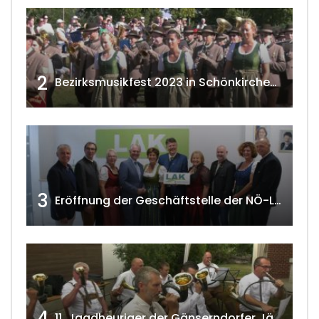
2
Bezirksmusikfest 2023 in Schönkirchen-Reyersdorf
3
Eröffnung der Geschäftstelle der NÖ-Landarbeiterkammer in Mistelbach w4tv174
4
11. Jagdheuriger der Gänserndorfer Jäger 2020 w4tv166