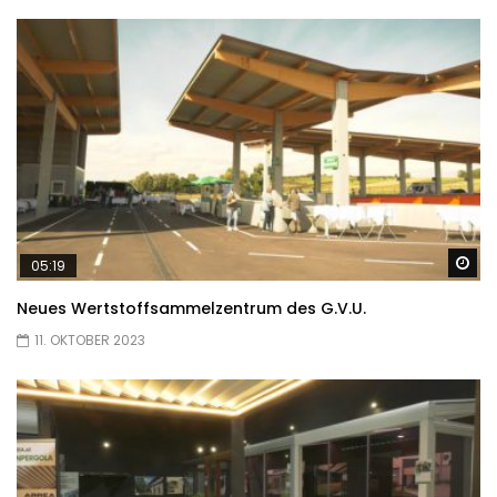
Sp
05:19
Neues Wertstoffsammelzentrum des G.V.U.
11. OKTOBER 2023