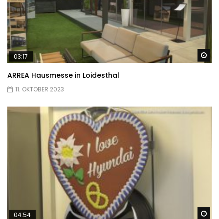
Sp
03:17
ARREA Hausmesse in Loidesthal
11. OKTOBER 2023
Sp
04:54