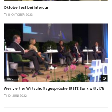
Oktoberfest bei Intercar
11. OKTOBER 2023
Sp
06:20
Weinviertler Wirtschaftsgespräche ERSTE Bank w4tv175
10. JUNI 2022