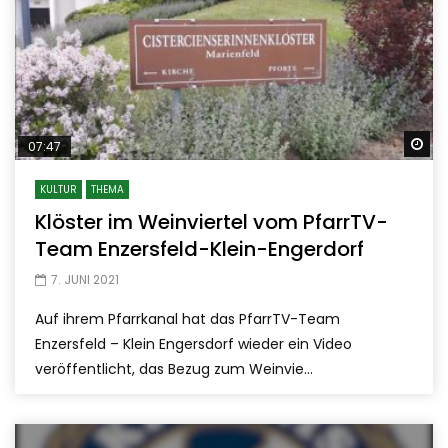
Sp
07:47
KULTUR
THEMA
Klöster im Weinviertel vom PfarrTV-
Team Enzersfeld-Klein-Engerdorf
7. JUNI 2021
Auf ihrem Pfarrkanal hat das PfarrTV-Team
Enzersfeld – Klein Engersdorf wieder ein Video
veröffentlicht, das Bezug zum Weinvie...