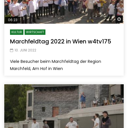
Sp
06:23
KULTUR
WIRTSCHAFT
Marchfeldtag 2022 in Wien w4tv175
10. JUNI 2022
Viele Besucher beim Marchfeldtag der Region
Marchfeld, Am Hof in Wien