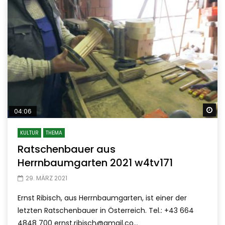
Sp
04:06
KULTUR
THEMA
Ratschenbauer aus
Herrnbaumgarten 2021 w4tv171
29. MÄRZ 2021
Ernst Ribisch, aus Herrnbaumgarten, ist einer der
letzten Ratschenbauer in Österreich. Tel.: +43 664
4848 700 ernst.ribisch@gmail.co...