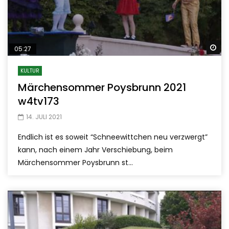
Sp
05:27
KULTUR
Märchensommer Poysbrunn 2021
w4tv173
14. JULI 2021
Endlich ist es soweit “Schneewittchen neu verzwergt”
kann, nach einem Jahr Verschiebung, beim
Märchensommer Poysbrunn st...