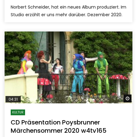
Norbert Schneider, hat ein neues Album produziert. Im
Studio erzählt er uns mehr darüber. Dezember 2020.
Sp
04:31
KULTUR
CD Präsentation Poysbrunner
Märchensommer 2020 w4tv165