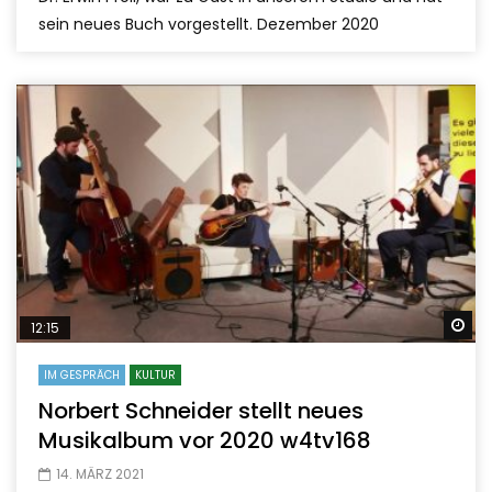
sein neues Buch vorgestellt. Dezember 2020
Sp
12:15
IM GESPRÄCH
KULTUR
Norbert Schneider stellt neues
Musikalbum vor 2020 w4tv168
14. MÄRZ 2021