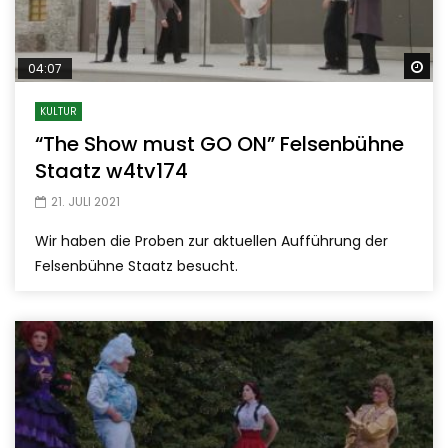
Sp
04:07
KULTUR
“The Show must GO ON” Felsenbühne
Staatz w4tv174
21. JULI 2021
Wir haben die Proben zur aktuellen Aufführung der
Felsenbühne Staatz besucht.