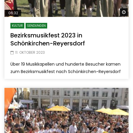
Sp
06:32
KULTUR
SENDUNGEN
Bezirksmusikfest 2023 in
Schönkirchen-Reyersdorf
11. OKTOBER 2023
Über 19 Musikkapellen und hunderte Besucher kamen
zum Bezirksmusikfest nach Schönkirchen-Reyersdorf