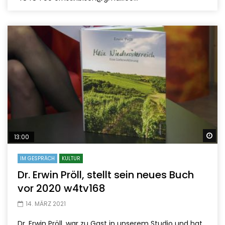
Sp
13:00
IM GESPRÄCH
KULTUR
Dr. Erwin Pröll, stellt sein neues Buch
vor 2020 w4tv168
14. MÄRZ 2021
Dr. Erwin Pröll, war zu Gast in unserem Studio und hat