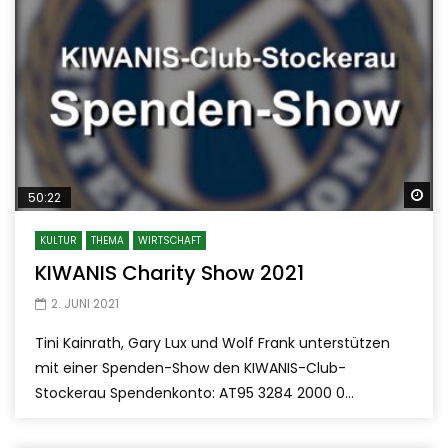
Sp
50:22
KULTUR
THEMA
WIRTSCHAFT
KIWANIS Charity Show 2021
2. JUNI 2021
Tini Kainrath, Gary Lux und Wolf Frank unterstützen
mit einer Spenden-Show den KIWANIS-Club-
Stockerau Spendenkonto: AT95 3284 2000 0...