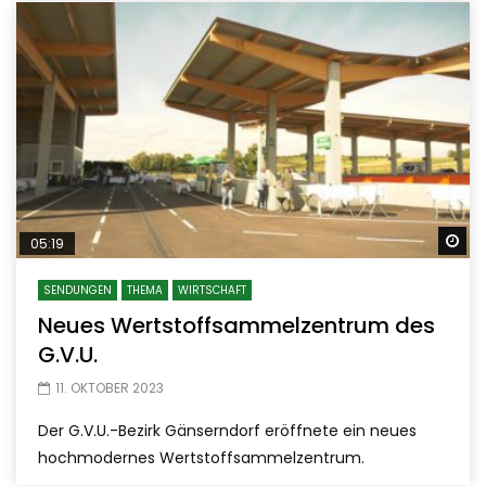
Sp
05:19
SENDUNGEN
THEMA
WIRTSCHAFT
Neues Wertstoffsammelzentrum des
G.V.U.
11. OKTOBER 2023
Der G.V.U.-Bezirk Gänserndorf eröffnete ein neues
hochmodernes Wertstoffsammelzentrum.