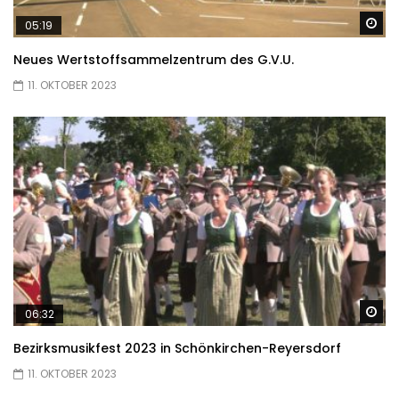
Sp
05:19
Neues Wertstoffsammelzentrum des G.V.U.
11. OKTOBER 2023
Sp
06:32
Bezirksmusikfest 2023 in Schönkirchen-Reyersdorf
11. OKTOBER 2023