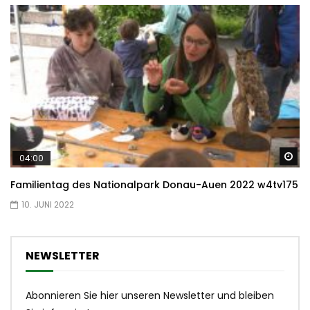
Sp
04:00
Familientag des Nationalpark Donau-Auen 2022 w4tv175
10. JUNI 2022
NEWSLETTER
Abonnieren Sie hier unseren Newsletter und bleiben