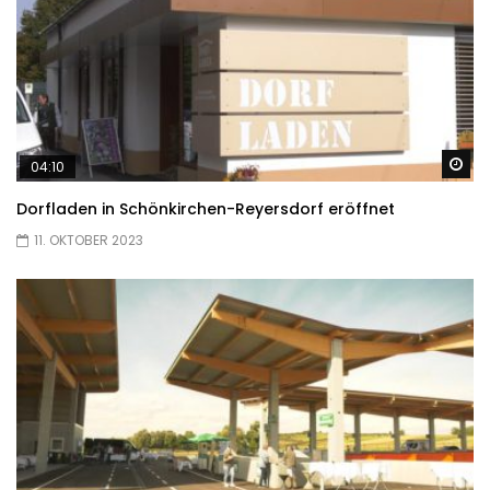
Sp
04:10
Dorfladen in Schönkirchen-Reyersdorf eröffnet
11. OKTOBER 2023