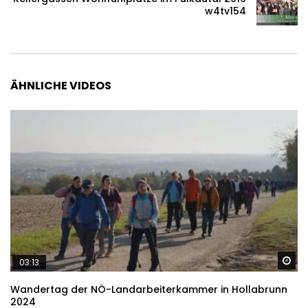
w4tv154
ÄHNLICHE VIDEOS
Sp
03:13
Wandertag der NÖ-Landarbeiterkammer in Hollabrunn
2024