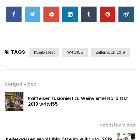
TAGS
Kuerbisfest
W4tv155
Zellerndorf 2019
Voriges Video
Raiffeisen fusioniert zu Weinviertel Nord Ost
2019 w4tv155
Nächstes Video
Kellergassen Wohlfühlplätze im Pulkautal 2019