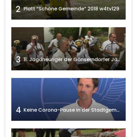
2
Platt “Schöne Gemeinde” 2018 w4tv129
3
11. Jagdheuriger der Gänserndorfer Jäger 2020 w4tv166
4
Keine Corona-Pause in der Stadtgemeinde Gänserndorf Teil 1. w4tv173-2021