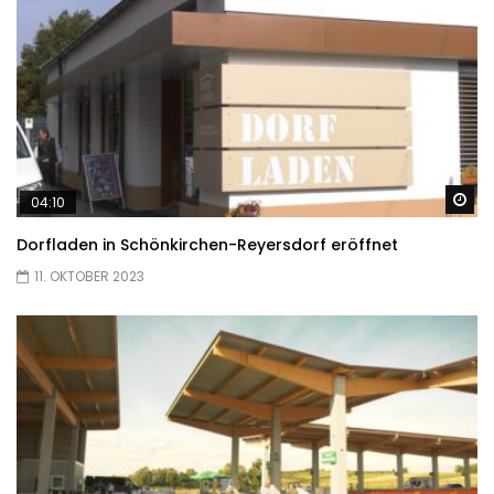
Sp
04:10
Dorfladen in Schönkirchen-Reyersdorf eröffnet
11. OKTOBER 2023