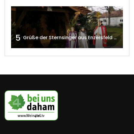
5
Grüße der Sternsinger aus Enzersfeld – Klein-Engersdorf 2021 w4tv169