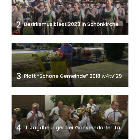
2
Bezirksmusikfest 2023 in Schönkirchen-Reyersdorf
3
Platt “Schöne Gemeinde” 2018 w4tv129
4
11. Jagdheuriger der Gänserndorfer Jäger 2020 w4tv166