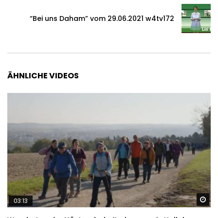
“Bei uns Daham” vom 29.06.2021 w4tv172
ÄHNLICHE VIDEOS
Sp
03:13