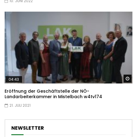
10. JUNI 2022
Sp
04:43
Eröffnung der Geschäftstelle der NÖ-
Landarbeiterkammer in Mistelbach w4tv174
21. JULI 2021
NEWSLETTER