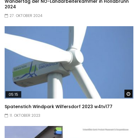
Wandertag der NÖ-Landarbeiterkammer in Hollabrunn
2024
27. OKTOBER 2024
Sp
05:15
Spatenstich Windpark Wilfersdorf 2023 w4tv177
11. OKTOBER 2023