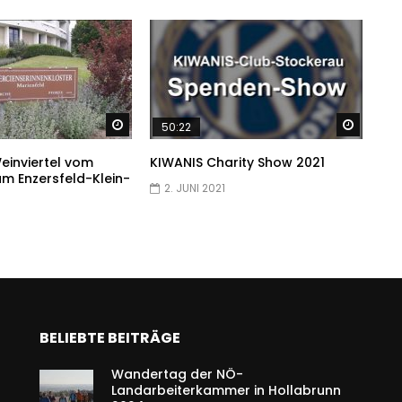
Später ansehen
Später
50:22
einviertel vom
KIWANIS Charity Show 2021
m Enzersfeld-Klein-
2. JUNI 2021
BELIEBTE BEITRÄGE
Wandertag der NÖ-
Landarbeiterkammer in Hollabrunn