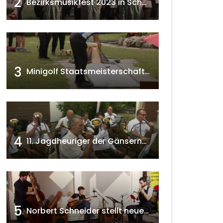
2
Bezirksmusikfest 2023 in Schönkirchen-Reyersdorf
3
Minigolf Staatsmeisterschaften in Seefeld-Kadolz w4tv174
4
11. Jagdheuriger der Gänserndorfer Jäger 2020 w4tv166
5
Norbert Schneider stellt neues Musikalbum vor 2020 w4tv168