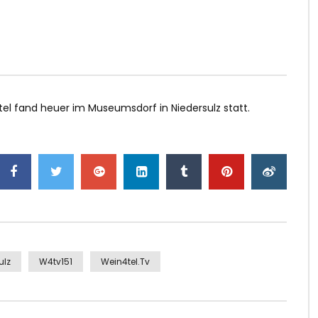
el fand heuer im Museumsdorf in Niedersulz statt.
ulz
W4tv151
Wein4tel.tv