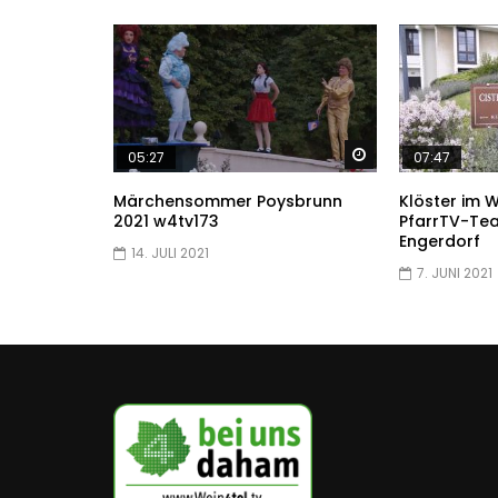
Später ansehen
05:27
07:47
Märchensommer Poysbrunn
Klöster im W
2021 w4tv173
PfarrTV-Tea
Engerdorf
14. JULI 2021
7. JUNI 2021