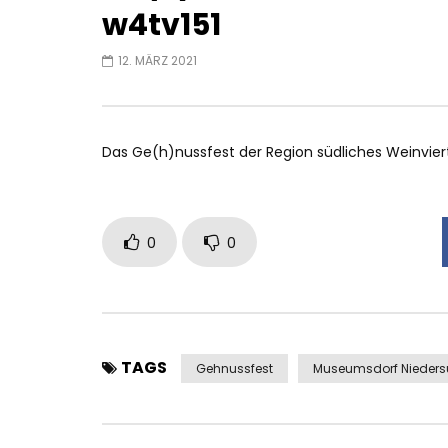
w4tv151
12. MÄRZ 2021
Das Ge(h)nussfest der Region südliches Weinviert
0
0
TAGS
Gehnussfest
Museumsdorf Nieders