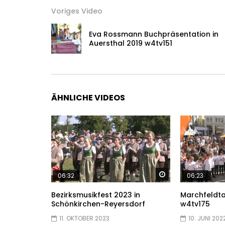
Voriges Video
Eva Rossmann Buchpräsentation in
Auersthal 2019 w4tv151
ÄHNLICHE VIDEOS
Später ansehen
06:32
06:23
Bezirksmusikfest 2023 in
Marchfeldta
Schönkirchen-Reyersdorf
w4tv175
11. OKTOBER 2023
10. JUNI 202