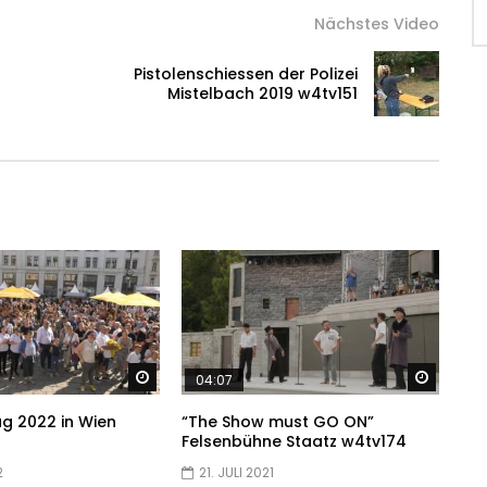
Nächstes Video
Pistolenschiessen der Polizei
Mistelbach 2019 w4tv151
Später ansehen
Später
04:07
g 2022 in Wien
“The Show must GO ON”
Felsenbühne Staatz w4tv174
2
21. JULI 2021