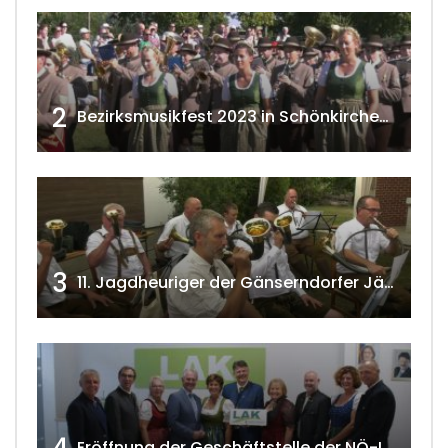
2
Bezirksmusikfest 2023 in Schönkirchen-Reyersdorf
3
11. Jagdheuriger der Gänserndorfer Jäger 2020 w4tv166
Eröffnung der Geschäftstelle der NÖ-Landarbeiterkammer in Mistelbach w4tv174