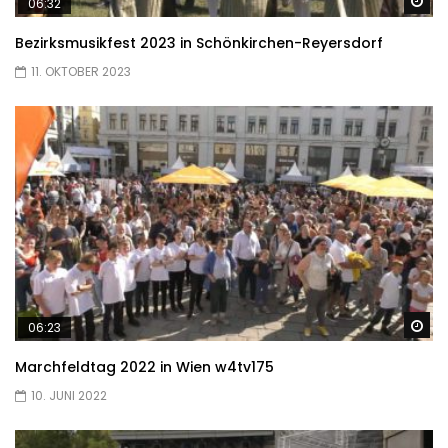
Sp
06:32
Bezirksmusikfest 2023 in Schönkirchen-Reyersdorf
11. OKTOBER 2023
Sp
06:23
Marchfeldtag 2022 in Wien w4tv175
10. JUNI 2022