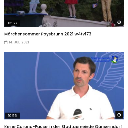
Sp
05:27
Märchensommer Poysbrunn 2021 w4tv173
14. JULI 2021
Sp
10:55
Keine Corona-Pause in der Stadtgemeinde Gänserndorf