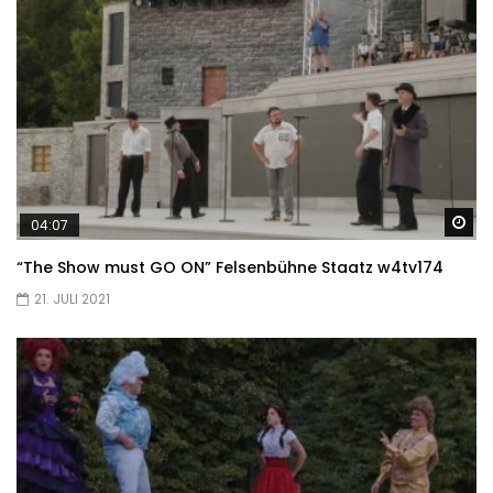
Sp
04:07
“The Show must GO ON” Felsenbühne Staatz w4tv174
21. JULI 2021