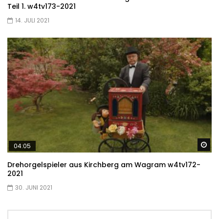
Teil 1. w4tv173-2021
14. JULI 2021
Sp
04:05
Drehorgelspieler aus Kirchberg am Wagram w4tv172-
2021
30. JUNI 2021