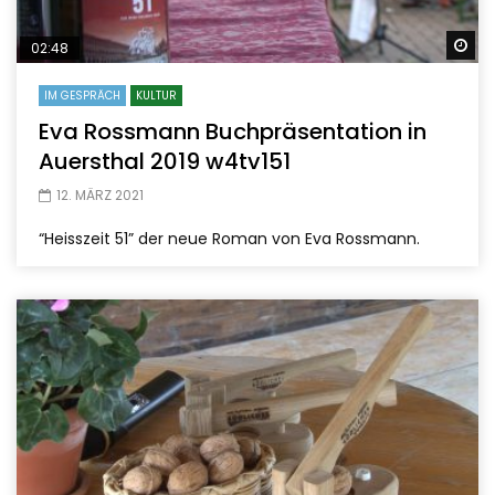
Sp
02:48
IM GESPRÄCH
KULTUR
Eva Rossmann Buchpräsentation in
Auersthal 2019 w4tv151
12. MÄRZ 2021
“Heisszeit 51” der neue Roman von Eva Rossmann.