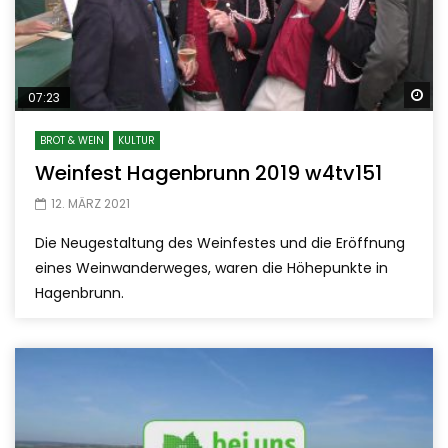
Sp
07:23
BROT & WEIN
KULTUR
Weinfest Hagenbrunn 2019 w4tv151
12. MÄRZ 2021
Die Neugestaltung des Weinfestes und die Eröffnung
eines Weinwanderweges, waren die Höhepunkte in
Hagenbrunn.