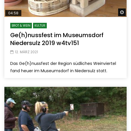
Sp
04:58
BROT & WEIN
KULTUR
Ge(h)nussfest im Museumsdorf
Niedersulz 2019 w4tv151
12. MÄRZ 2021
Das Ge(h)nussfest der Region südliches Weinviertel
fand heuer im Museumsdorf in Niedersulz statt.