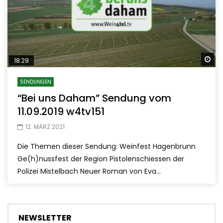
Sp
18:29
SENDUNGEN
“Bei uns Daham” Sendung vom
11.09.2019 w4tv151
12. MÄRZ 2021
Die Themen dieser Sendung: Weinfest Hagenbrunn
Ge(h)nussfest der Region Pistolenschiessen der
Polizei Mistelbach Neuer Roman von Eva...
NEWSLETTER