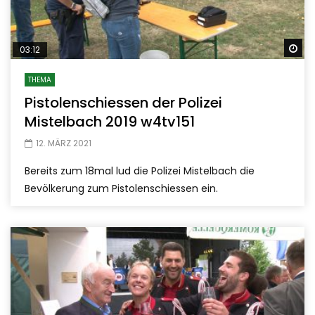
Sp
03:12
THEMA
Pistolenschiessen der Polizei
Mistelbach 2019 w4tv151
12. MÄRZ 2021
Bereits zum 18mal lud die Polizei Mistelbach die
Bevölkerung zum Pistolenschiessen ein.