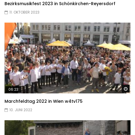
Bezirksmusikfest 2023 in Schönkirchen-Reyersdorf
11. OKTOBER 2023
Sp
06:23
Marchfeldtag 2022 in Wien w4tv175
10. JUNI 2022