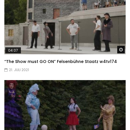
Sp
04:07
“The Show must GO ON” Felsenbühne Staatz w4tv174
21. JULI 2021