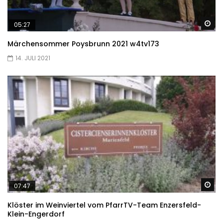
Sp
05:27
Märchensommer Poysbrunn 2021 w4tv173
14. JULI 2021
Sp
07:47
Klöster im Weinviertel vom PfarrTV-Team Enzersfeld-
Klein-Engerdorf