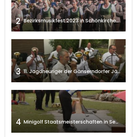
2
Bezirksmusikfest 2023 in Schönkirchen-Reyersdorf
3
11. Jagdheuriger der Gänserndorfer Jäger 2020 w4tv166
4
Minigolf Staatsmeisterschaften in Seefeld-Kadolz w4tv174