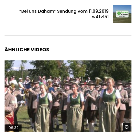
“Bei uns Daham” Sendung vom 11.09.2019
w4tv151
ÄHNLICHE VIDEOS
Sp
06:32