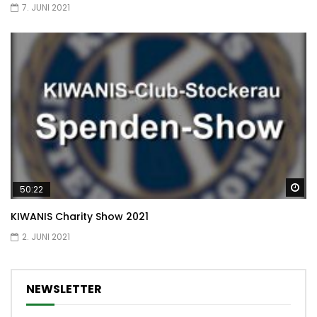
7. JUNI 2021
Sp
50:22
KIWANIS Charity Show 2021
2. JUNI 2021
NEWSLETTER