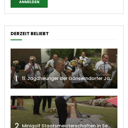
ANMELDEN
DERZEIT BELIEBT
1
11. Jagdheuriger der Gänserndorfer Jäger 2020 w4tv166
2
Minigolf Staatsmeisterschaften in Seefeld-Kadolz w4tv174