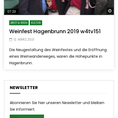
Sp
07:23
BROT & WEIN
KULTUR
Weinfest Hagenbrunn 2019 w4tv151
12. MÄRZ 2021
Die Neugestaltung des Weinfestes und die Eröffnung
eines Weinwanderweges, waren die Höhepunkte in
Hagenbrunn.
NEWSLETTER
Abonnieren Sie hier unseren Newsletter und bleiben
Sie informiert.