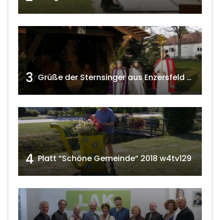
3
Grüße der Sternsinger aus Enzersfeld – Klein-Engersdorf 2021 w4tv169
4
Platt “Schöne Gemeinde” 2018 w4tv129