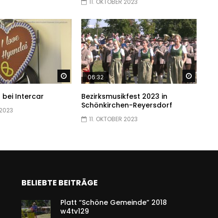
11. OKTOBER 2023
Später ansehen
Später
06:32
 bei Intercar
Bezirksmusikfest 2023 in
Schönkirchen-Reyersdorf
 2023
11. OKTOBER 2023
BELIEBTE BEITRÄGE
Platt “Schöne Gemeinde” 2018
w4tv129