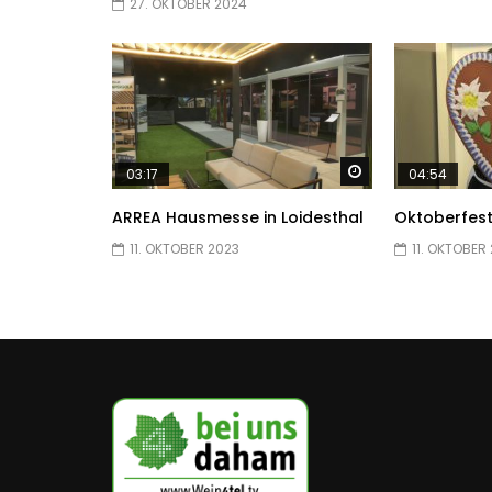
27. OKTOBER 2024
Später ansehen
03:17
04:54
ARREA Hausmesse in Loidesthal
Oktoberfest
11. OKTOBER 2023
11. OKTOBER