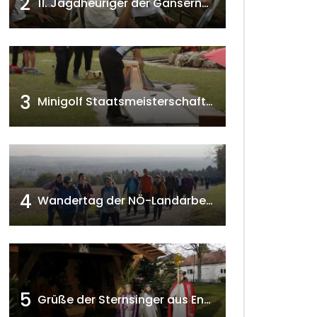
2
11. Jagdheuriger der Gänserndorfer Jäger 2020 w4tv166
3
Minigolf Staatsmeisterschaften in Seefeld-Kadolz w4tv174
4
Wandertag der NÖ-Landarbeiterkammer in Hollabrunn 2024
5
Grüße der Sternsinger aus Enzersfeld – Klein-Engersdorf 2021 w4tv169