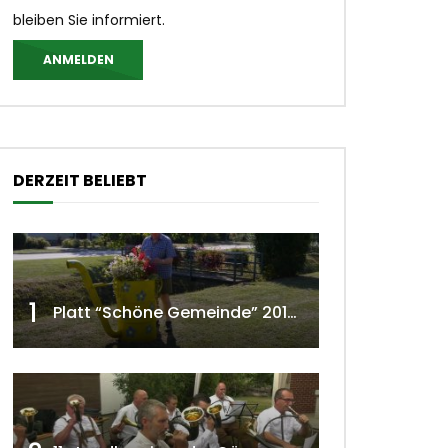
bleiben Sie informiert.
ANMELDEN
DERZEIT BELIEBT
1
Platt “Schöne Gemeinde” 2018 w4tv129