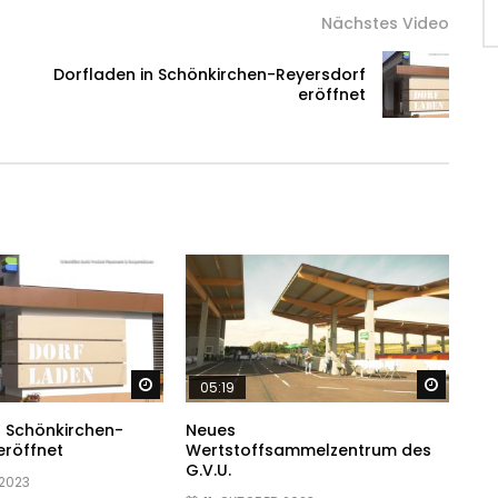
Nächstes Video
Dorfladen in Schönkirchen-Reyersdorf
eröffnet
Später ansehen
Später
05:19
n Schönkirchen-
Neues
eröffnet
Wertstoffsammelzentrum des
G.V.U.
 2023