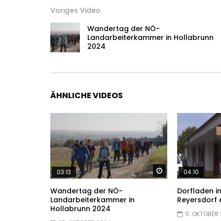
Voriges Video
Wandertag der NÖ-
Landarbeiterkammer in Hollabrunn
2024
ÄHNLICHE VIDEOS
Später ansehen
03:13
04:10
Wandertag der NÖ-
Dorfladen i
Landarbeiterkammer in
Reyersdorf 
Hollabrunn 2024
11. OKTOBER