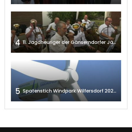
4
11. Jagdheuriger der Gänserndorfer Jäger 2020 w4tv166
5
Spatenstich Windpark Wilfersdorf 2023 w4tv177