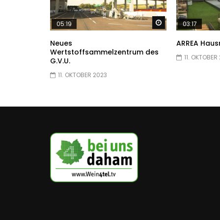
Später ansehen
05:19
03:17
Neues
ARREA Hausm
Wertstoffsammelzentrum des
11. OKTOBER
G.V.U.
11. OKTOBER 2023