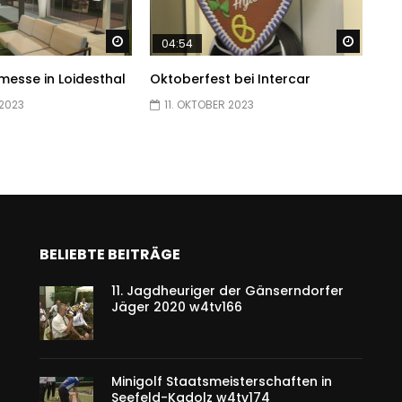
Später ansehen
Später
04:54
esse in Loidesthal
Oktoberfest bei Intercar
 2023
11. OKTOBER 2023
BELIEBTE BEITRÄGE
11. Jagdheuriger der Gänserndorfer
Jäger 2020 w4tv166
Minigolf Staatsmeisterschaften in
Seefeld-Kadolz w4tv174