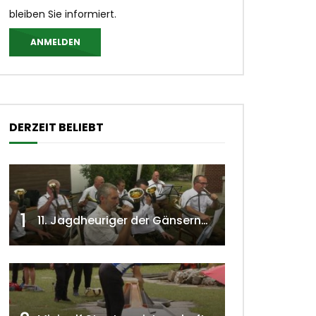
bleiben Sie informiert.
ANMELDEN
DERZEIT BELIEBT
1
11. Jagdheuriger der Gänserndorfer Jäger 2020 w4tv166