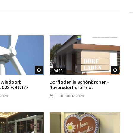
Später ansehen
Später
04:10
 Windpark
Dorfladen in Schönkirchen-
 2023 w4tv177
Reyersdorf eröffnet
 2023
11. OKTOBER 2023