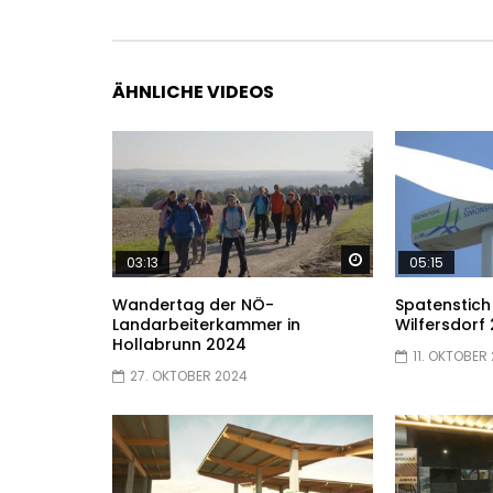
ÄHNLICHE VIDEOS
Später ansehen
03:13
05:15
Wandertag der NÖ-
Spatenstich
Landarbeiterkammer in
Wilfersdorf
Hollabrunn 2024
11. OKTOBER
27. OKTOBER 2024