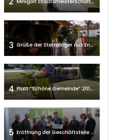
2
Minigolf Staatsmeisterschaften in Seefeld-Kadolz w4tv174
3
Grüße der Sternsinger aus Enzersfeld – Klein-Engersdorf 2021 w4tv169
4
Platt “Schöne Gemeinde” 2018 w4tv129
5
Eröffnung der Geschäftstelle der NÖ-Landarbeiterkammer in Mistelbach w4tv174