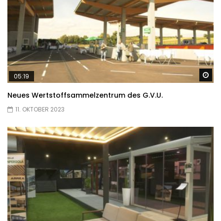
Sp
05:19
Neues Wertstoffsammelzentrum des G.V.U.
11. OKTOBER 2023