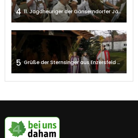
4
11. Jagdheuriger der Gänserndorfer Jäger 2020 w4tv166
5
Grüße der Sternsinger aus Enzersfeld – Klein-Engersdorf 2021 w4tv169