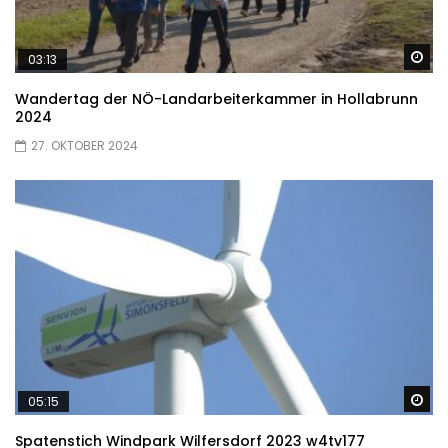
Sp
03:13
Wandertag der NÖ-Landarbeiterkammer in Hollabrunn
2024
27. OKTOBER 2024
Sp
05:15
Spatenstich Windpark Wilfersdorf 2023 w4tv177