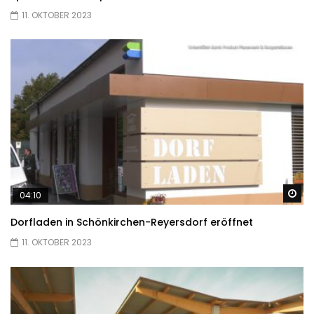
11. OKTOBER 2023
Sp
04:10
Dorfladen in Schönkirchen-Reyersdorf eröffnet
11. OKTOBER 2023