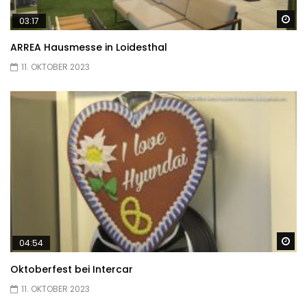
Sp
03:17
ARREA Hausmesse in Loidesthal
11. OKTOBER 2023
Sp
04:54
Oktoberfest bei Intercar
11. OKTOBER 2023