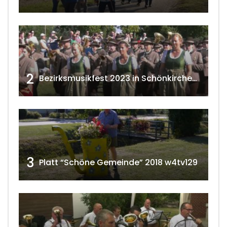
2
Bezirksmusikfest 2023 in Schönkirchen-Reyersdorf
3
Platt “Schöne Gemeinde” 2018 w4tv129