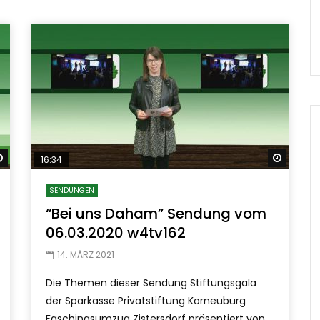
Später ansehen
Später
16:34
SENDUNGEN
“Bei uns Daham” Sendung vom
06.03.2020 w4tv162
14. MÄRZ 2021
Die Themen dieser Sendung Stiftungsgala
der Sparkasse Privatstiftung Korneuburg
Faschingsumzug Zistersdorf präsentiert von