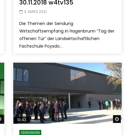
30.11.2018 w4tv135
3. MÄRZ 2021
Die Themen der Sendung
Wirtschaftsempfang in Hagenbrunn “Tag der
offenen Tür” der Landwirtschaftlichen
Fachschule Poysdo...
Später ansehen
Später
10:42
SENDUNGEN