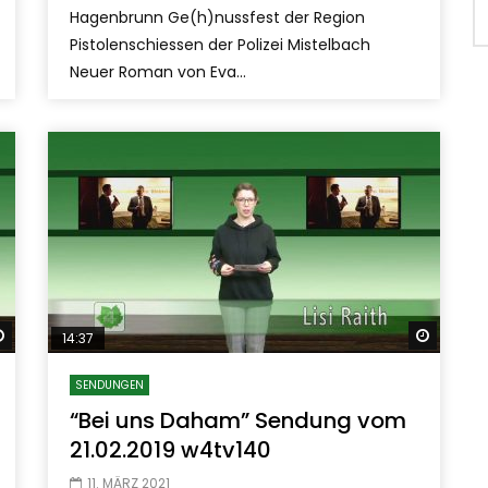
Hagenbrunn Ge(h)nussfest der Region
Pistolenschiessen der Polizei Mistelbach
Neuer Roman von Eva...
Später ansehen
Später
14:37
SENDUNGEN
“Bei uns Daham” Sendung vom
21.02.2019 w4tv140
11. MÄRZ 2021