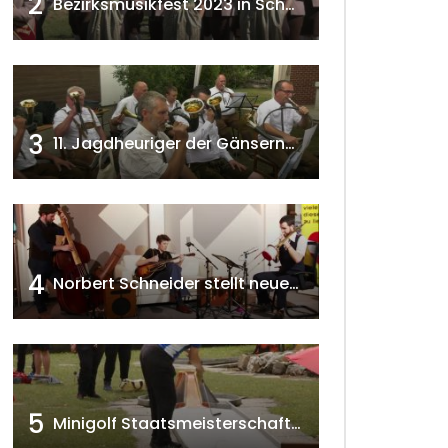
2
Bezirksmusikfest 2023 in Schönkirchen-Reyersdorf
3
11. Jagdheuriger der Gänserndorfer Jäger 2020 w4tv166
 ansehen
4
Norbert Schneider stellt neues Musikalbum vor 2020 w4tv168
5
Minigolf Staatsmeisterschaften in Seefeld-Kadolz w4tv174