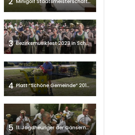
2
Minigolf Staatsmeisterschaften in Seefeld-Kadolz w4tv174
3
Bezirksmusikfest 2023 in Schönkirchen-Reyersdorf
4
Platt “Schöne Gemeinde” 2018 w4tv129
5
11. Jagdheuriger der Gänserndorfer Jäger 2020 w4tv166