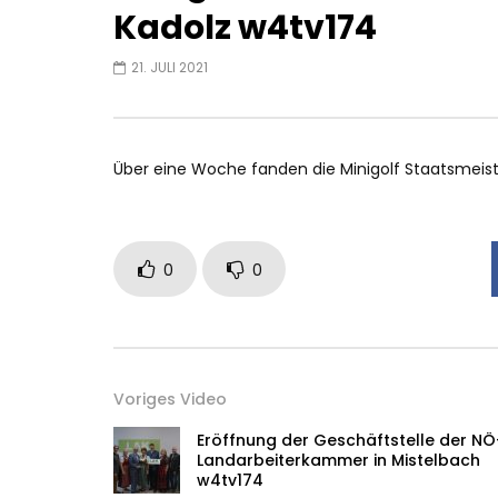
Kadolz w4tv174
21. JULI 2021
Über eine Woche fanden die Minigolf Staatsmeist
0
0
Voriges Video
Eröffnung der Geschäftstelle der NÖ
Landarbeiterkammer in Mistelbach
w4tv174