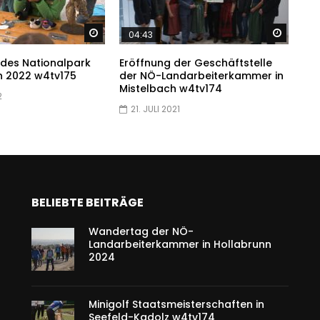
Später ansehen
Später
04:43
 des Nationalpark
Eröffnung der Geschäftstelle
 2022 w4tv175
der NÖ-Landarbeiterkammer in
Mistelbach w4tv174
2
21. JULI 2021
BELIEBTE BEITRÄGE
Wandertag der NÖ-
Landarbeiterkammer in Hollabrunn
2024
Minigolf Staatsmeisterschaften in
Seefeld-Kadolz w4tv174