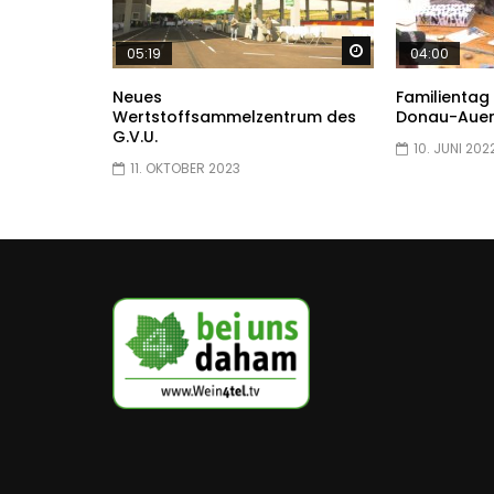
Später ansehen
05:19
04:00
Neues
Familientag
Wertstoffsammelzentrum des
Donau-Auen
G.V.U.
10. JUNI 202
11. OKTOBER 2023