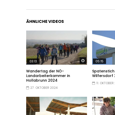
ÄHNLICHE VIDEOS
Später ansehen
03:13
05:15
Wandertag der NÖ-
Spatenstich
Landarbeiterkammer in
Wilfersdorf
Hollabrunn 2024
11. OKTOBER
27. OKTOBER 2024