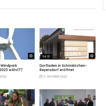
Später ansehen
Später
04:10
 Windpark
Dorfladen in Schönkirchen-
 2023 w4tv177
Reyersdorf eröffnet
 2023
11. OKTOBER 2023