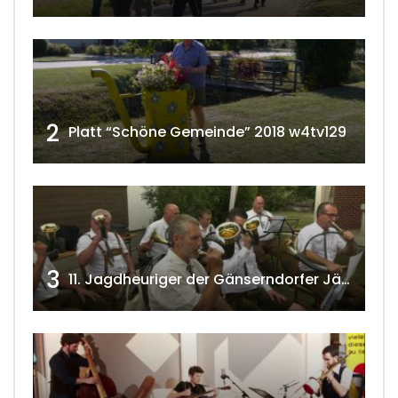
2
Platt “Schöne Gemeinde” 2018 w4tv129
3
11. Jagdheuriger der Gänserndorfer Jäger 2020 w4tv166