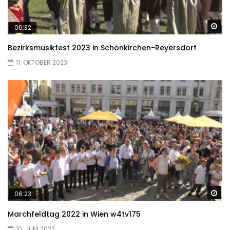
Sp
06:32
Bezirksmusikfest 2023 in Schönkirchen-Reyersdorf
11. OKTOBER 2023
Sp
06:23
Marchfeldtag 2022 in Wien w4tv175
10. JUNI 2022