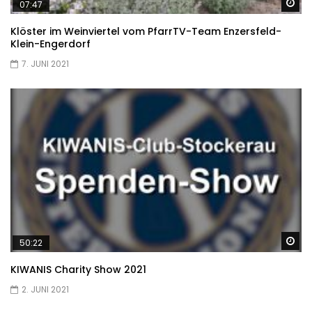
Sp
07:47
Klöster im Weinviertel vom PfarrTV-Team Enzersfeld-
Klein-Engerdorf
7. JUNI 2021
Sp
50:22
KIWANIS Charity Show 2021
2. JUNI 2021