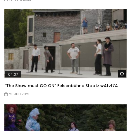
Sp
04:07
“The Show must GO ON” Felsenbühne Staatz w4tv174
21. JULI 2021