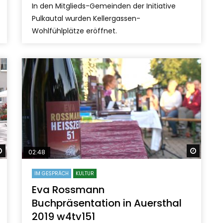
In den Mitglieds-Gemeinden der Initiative
Pulkautal wurden Kellergassen-
Wohlfühlplätze eröffnet.
Später ansehen
Später
02:48
IM GESPRÄCH
KULTUR
Eva Rossmann
Buchpräsentation in Auersthal
2019 w4tv151