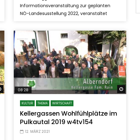
Informationsveranstaltung zur geplanten
NÖ-Landesusstellung 2022, veranstaltet
Später ansehen
Später
08:28
KULTUR
THEMA
WIRTSCHAFT
Kellergassen Wohlfühlplätze im
Pulkautal 2019 w4tv154
12. MÄRZ 2021