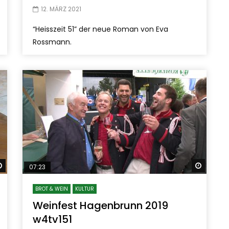
12. MÄRZ 2021
“Heisszeit 51” der neue Roman von Eva
Rossmann.
Später ansehen
Später
07:23
BROT & WEIN
KULTUR
Weinfest Hagenbrunn 2019
w4tv151