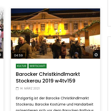
Später ansehen
Später
04:59
KULTUR
WIRTSCHAFT
Barocker Christkindlmarkt
Stockerau 2019 w4tv159
14. MÄRZ 2021
Einzigartig ist der Barocke Christkindlmarkt
Stockerau. Barocke Kostüme und Handarbeit
präsentieren sich vor dem Barocken Rathaus.