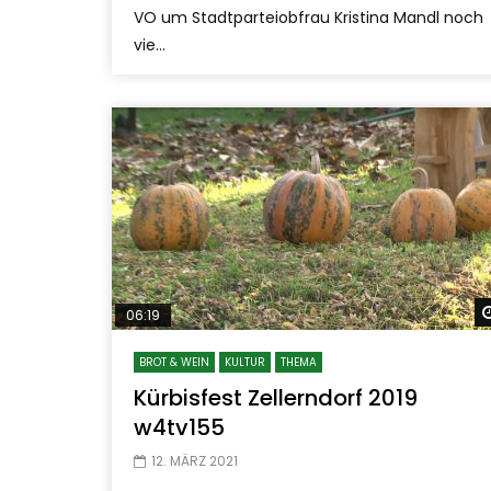
VO um Stadtparteiobfrau Kristina Mandl noch
vie...
06:19
BROT & WEIN
KULTUR
THEMA
Kürbisfest Zellerndorf 2019
w4tv155
12. MÄRZ 2021