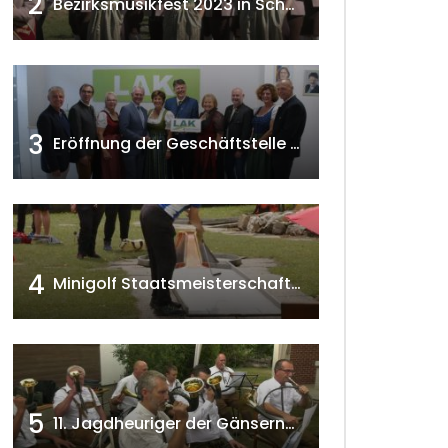
2
Bezirksmusikfest 2023 in Schönkirchen-Reyersdorf
3
Eröffnung der Geschäftstelle der NÖ-Landarbeiterkammer in Mistelbach w4tv174
 ansehen
4
Minigolf Staatsmeisterschaften in Seefeld-Kadolz w4tv174
5
11. Jagdheuriger der Gänserndorfer Jäger 2020 w4tv166