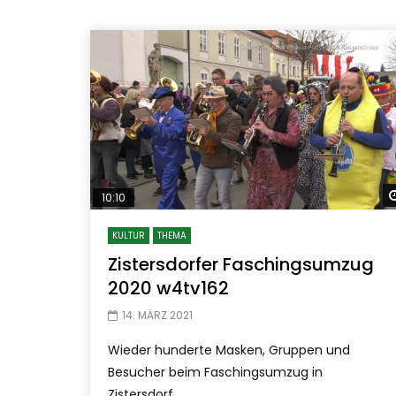
10:10
KULTUR
THEMA
Zistersdorfer Faschingsumzug
2020 w4tv162
14. MÄRZ 2021
Wieder hunderte Masken, Gruppen und
Besucher beim Faschingsumzug in
Zistersdorf