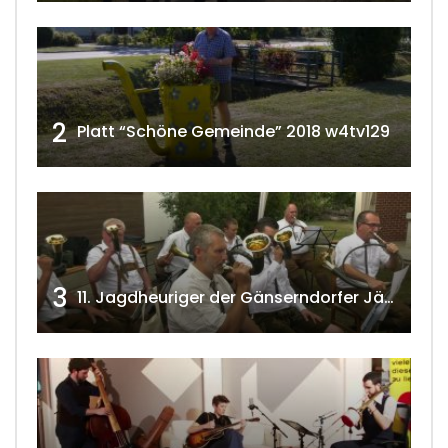
2
Platt “Schöne Gemeinde” 2018 w4tv129
3
11. Jagdheuriger der Gänserndorfer Jäger 2020 w4tv166