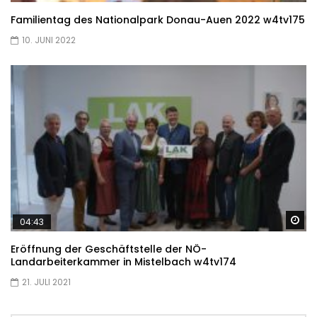
Familientag des Nationalpark Donau-Auen 2022 w4tv175
10. JUNI 2022
Sp
04:43
Eröffnung der Geschäftstelle der NÖ-
Landarbeiterkammer in Mistelbach w4tv174
21. JULI 2021