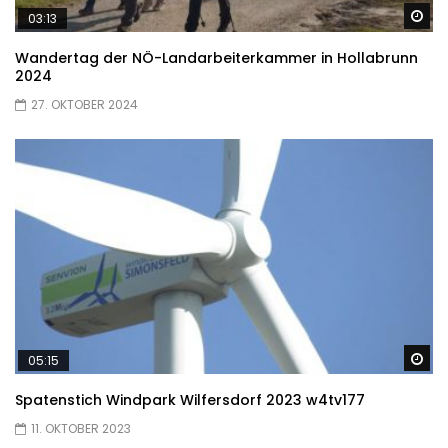
Sp
03:13
Wandertag der NÖ-Landarbeiterkammer in Hollabrunn
2024
27. OKTOBER 2024
Sp
05:15
Spatenstich Windpark Wilfersdorf 2023 w4tv177
11. OKTOBER 2023