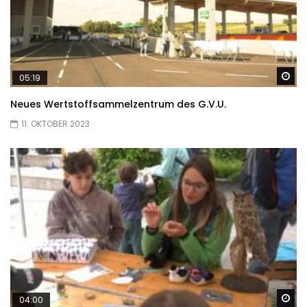
Sp
05:19
Neues Wertstoffsammelzentrum des G.V.U.
11. OKTOBER 2023
Sp
04:00