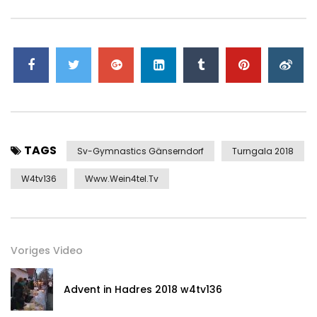
TAGS
Sv-Gymnastics Gänserndorf
Turngala 2018
W4tv136
Www.wein4tel.tv
Voriges Video
Advent in Hadres 2018 w4tv136