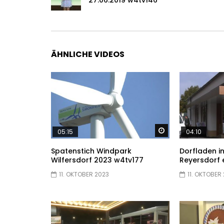
ÄHNLICHE VIDEOS
Später ansehen
05:15
04:10
Spatenstich Windpark
Dorfladen i
Wilfersdorf 2023 w4tv177
Reyersdorf 
11. OKTOBER 2023
11. OKTOBER