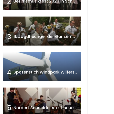
2
Bezirksmusikfest 2023 in Schönkirchen-Reyersdorf
3
11. Jagdheuriger der Gänserndorfer Jäger 2020 w4tv166
4
Spatenstich Windpark Wilfersdorf 2023 w4tv177
5
Norbert Schneider stellt neues Musikalbum vor 2020 w4tv168