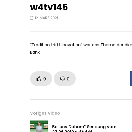
w4tv145
12. MÄRZ 2021
“Tradition trifft Inovation” war das Thema der di
Bank.
0
0
Voriges Video
Bei uns Daham” Sendung vom
27.06.2019 w4tv146