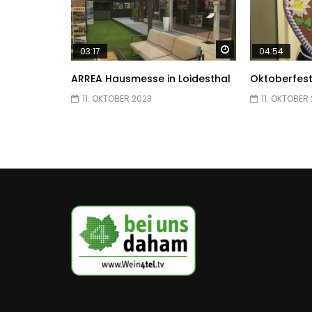
Später ansehen
03:17
04:54
ARREA Hausmesse in Loidesthal
Oktoberfest
11. OKTOBER 2023
11. OKTOBER