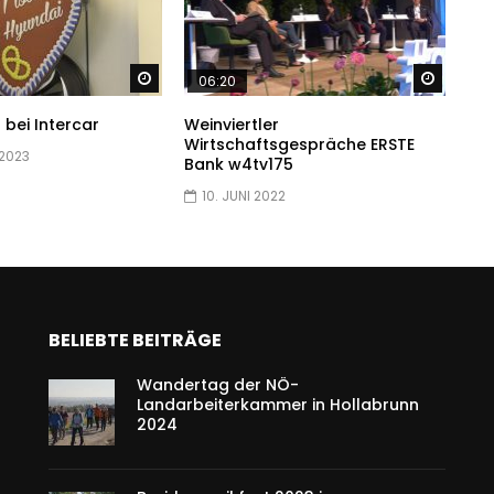
Später ansehen
Später
06:20
 bei Intercar
Weinviertler
Wirtschaftsgespräche ERSTE
 2023
Bank w4tv175
10. JUNI 2022
BELIEBTE BEITRÄGE
Wandertag der NÖ-
Landarbeiterkammer in Hollabrunn
2024