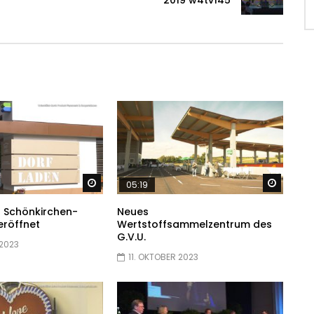
Später ansehen
Später
05:19
n Schönkirchen-
Neues
eröffnet
Wertstoffsammelzentrum des
G.V.U.
 2023
11. OKTOBER 2023