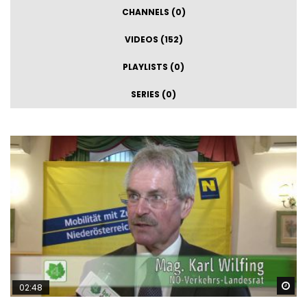
CHANNELS (0)
VIDEOS (152)
PLAYLISTS (0)
SERIES (0)
Sp
02:48