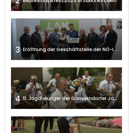
2
Bezirksmusikfest 2023 in Schönkirchen-Reyersdorf
3
Eröffnung der Geschäftstelle der NÖ-Landarbeiterkammer in Mistelbach w4tv174
4
11. Jagdheuriger der Gänserndorfer Jäger 2020 w4tv166