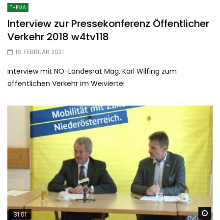
THEMA
Interview zur Pressekonferenz Öffentlicher
Verkehr 2018 w4tv118
16. FEBRUAR 2021
Interview mit NÖ-Landesrat Mag. Karl Wilfing zum
öffentlichen Verkehr im Weiviertel
Sp
31:01