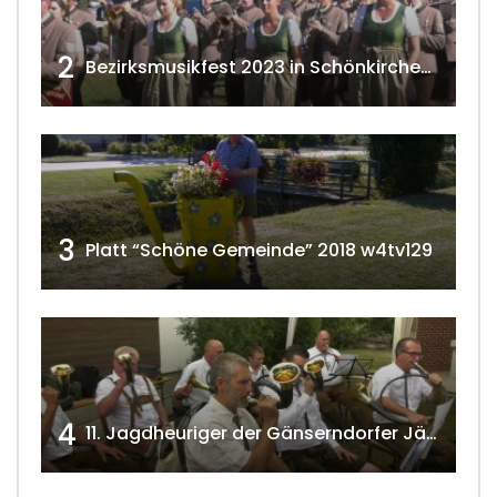
2
Bezirksmusikfest 2023 in Schönkirchen-Reyersdorf
3
Platt “Schöne Gemeinde” 2018 w4tv129
4
11. Jagdheuriger der Gänserndorfer Jäger 2020 w4tv166