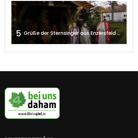
5
Grüße der Sternsinger aus Enzersfeld – Klein-Engersdorf 2021 w4tv169