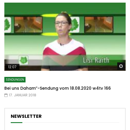
Sp
12:07
SENDUNGEN
Bei uns Daham”-Sendung vom 18.08.2020 w4tv 166
17. JANUAR 2018
NEWSLETTER