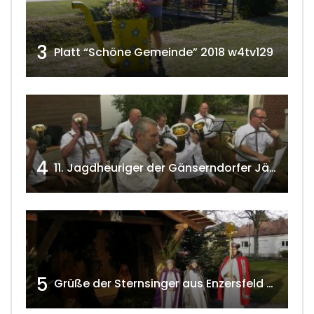
3
Platt “Schöne Gemeinde” 2018 w4tv129
4
11. Jagdheuriger der Gänserndorfer Jäger 2020 w4tv166
5
Grüße der Sternsinger aus Enzersfeld – Klein-Engersdorf 2021 w4tv169