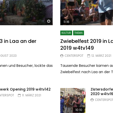
Später ansehen
11:16
KULTUR
THEMA
3 in Laa an der
Zwiebelfest 2019 in 
2019 w4tv149
UGUST 2023
CENTERSPOT
12. MÄRZ 2021
nnen und Besucher, lockte das
Tausende Besucher kamen au
Zwiebelfest nach Laa an der 
werk Opening 2019 w4tv142
Zistersdorf
2020 w4tv1
NTERSPOT
11. MÄRZ 2021
CENTERSPO
10:10