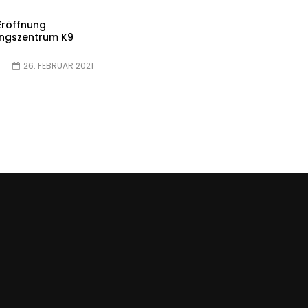
 Eröffnung
ungszentrum K9
T
26. FEBRUAR 2021