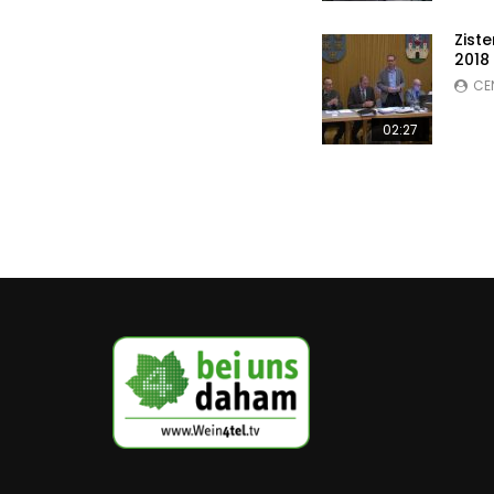
Zist
2018
CE
02:27