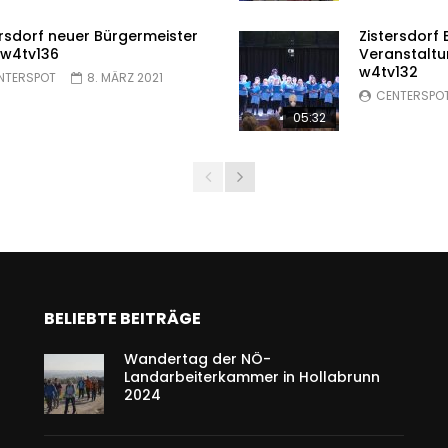
ersdorf neuer Bürgermeister
Zistersdorf
 w4tv136
Veranstalt
w4tv132
NTERSPOT
8. MÄRZ 2021
CENTERSPO
05:32
BELIEBTE BEITRÄGE
Wandertag der NÖ-
Landarbeiterkammer in Hollabrunn
2024