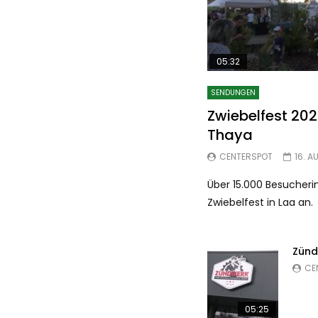
05:32
SENDUNGEN
Zwiebelfest 202
Thaya
CENTERSPOT
16. A
Über 15.000 Besucheri
Zwiebelfest in Laa an.
Zünd
CE
05:25