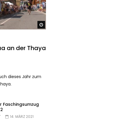
Später ansehen
Laa an der Thaya
ch dieses Jahr zum
Thaya.
er Faschingsumzug
62
T
14. MÄRZ 2021