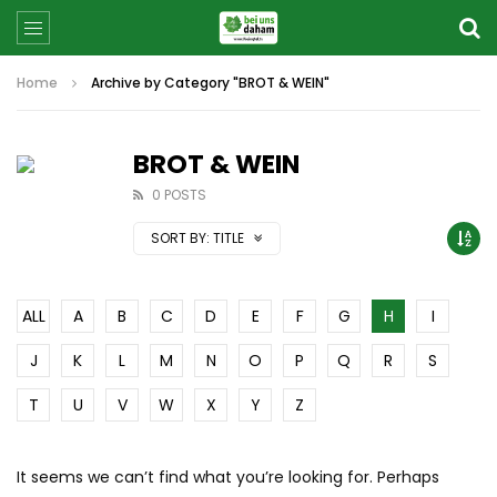
Home
Archive by Category "BROT & WEIN"
BROT & WEIN
0 POSTS
SORT BY:
TITLE
ALL
A
B
C
D
E
F
G
H
I
J
K
L
M
N
O
P
Q
R
S
T
U
V
W
X
Y
Z
It seems we can’t find what you’re looking for. Perhaps