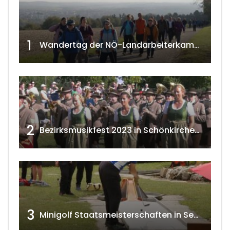
1
Wandertag der NÖ-Landarbeiterkammer in Hollabrunn 2024
2
Bezirksmusikfest 2023 in Schönkirchen-Reyersdorf
3
Minigolf Staatsmeisterschaften in Seefeld-Kadolz w4tv174