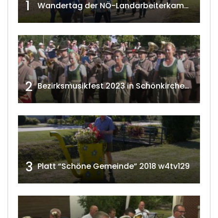
1
Wandertag der NÖ-Landarbeiterkammer in Hollabrunn 2024
2
Bezirksmusikfest 2023 in Schönkirchen-Reyersdorf
3
Platt “Schöne Gemeinde” 2018 w4tv129