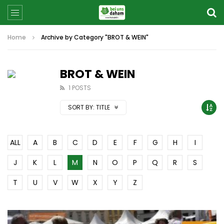
Home
Archive by Category "BROT & WEIN"
BROT & WEIN
1 POSTS
SORT BY:
TITLE
ALL
A
B
C
D
E
F
G
H
I
J
K
L
M
N
O
P
Q
R
S
T
U
V
W
X
Y
Z