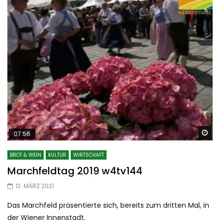
Sp
07:56
BROT & WEIN
KULTUR
WIRTSCHAFT
Marchfeldtag 2019 w4tv144
12. MÄRZ 2021
Das Marchfeld präsentierte sich, bereits zum dritten Mal, in
der Wiener Innenstadt.