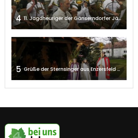
4
11. Jagdheuriger der Gänserndorfer Jäger 2020 w4tv166
5
Grüße der Sternsinger aus Enzersfeld – Klein-Engersdorf 2021 w4tv169