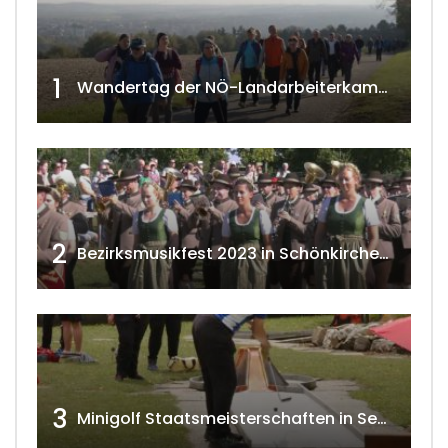
1
Wandertag der NÖ-Landarbeiterkammer in Hollabrunn 2024
2
Bezirksmusikfest 2023 in Schönkirchen-Reyersdorf
3
Minigolf Staatsmeisterschaften in Seefeld-Kadolz w4tv174