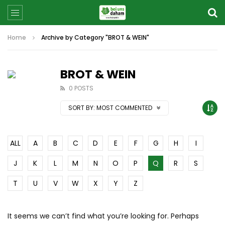
Home
Archive by Category "BROT & WEIN"
BROT & WEIN
0 POSTS
SORT BY:
MOST COMMENTED
ALL
A
B
C
D
E
F
G
H
I
J
K
L
M
N
O
P
Q
R
S
T
U
V
W
X
Y
Z
It seems we can’t find what you’re looking for. Perhaps