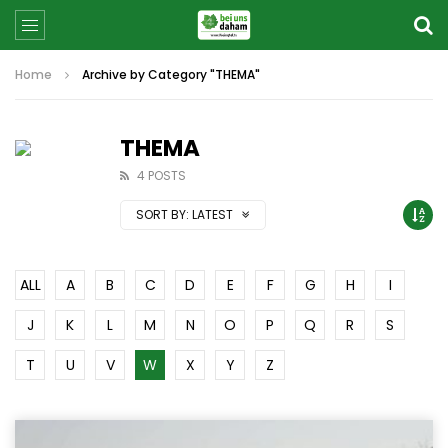
Home
Archive by Category "THEMA"
THEMA
4 POSTS
SORT BY:
LATEST
ALL
A
B
C
D
E
F
G
H
I
J
K
L
M
N
O
P
Q
R
S
T
U
V
W
X
Y
Z