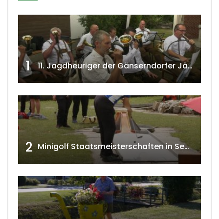
1
11. Jagdheuriger der Gänserndorfer Jäger 2020 w4tv166
2
Minigolf Staatsmeisterschaften in Seefeld-Kadolz w4tv174