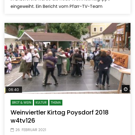
eingeweiht. Ein Bericht vom Pfarr-TV-Team
Sp
06:40
BROT & WEIN
KULTUR
THEMA
Weinviertler Kirtag Poysdorf 2018
w4tv126
26. FEBRUAR 2021