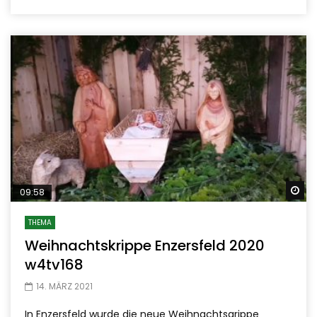
Sp
09:58
THEMA
Weihnachtskrippe Enzersfeld 2020
w4tv168
14. MÄRZ 2021
In Enzersfeld wurde die neue Weihnachtsgrippe