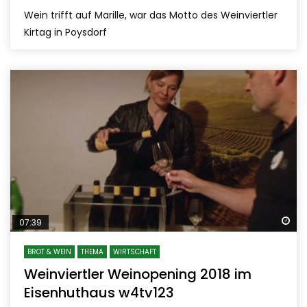
Wein trifft auf Marille, war das Motto des Weinviertler
Kirtag in Poysdorf
Sp
07:39
BROT & WEIN
THEMA
WIRTSCHAFT
Weinviertler Weinopening 2018 im
Eisenhuthaus w4tv123