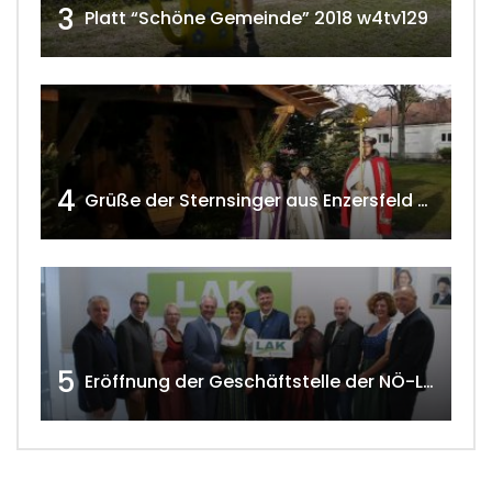
3
Platt “Schöne Gemeinde” 2018 w4tv129
4
Grüße der Sternsinger aus Enzersfeld – Klein-Engersdorf 2021 w4tv169
5
Eröffnung der Geschäftstelle der NÖ-Landarbeiterkammer in Mistelbach w4tv174