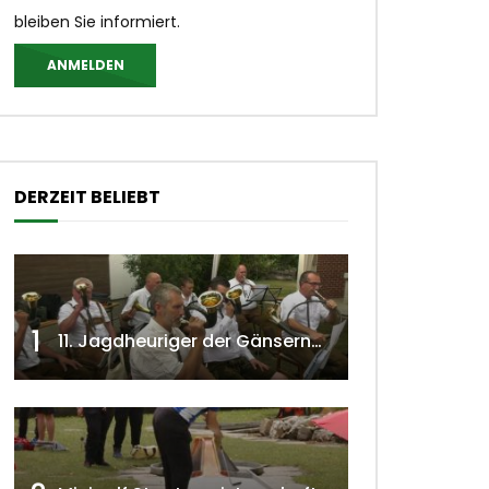
bleiben Sie informiert.
ANMELDEN
DERZEIT BELIEBT
1
11. Jagdheuriger der Gänserndorfer Jäger 2020 w4tv166
 ansehen