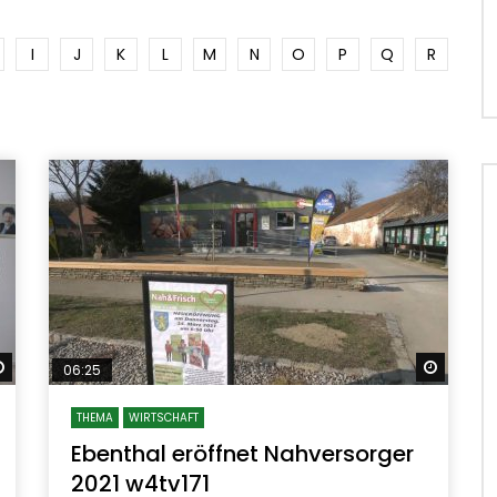
I
J
K
L
M
N
O
P
Q
R
Später ansehen
Später
06:25
THEMA
WIRTSCHAFT
Ebenthal eröffnet Nahversorger
2021 w4tv171