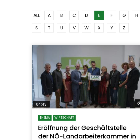
ALL
A
B
C
D
E
F
G
H
S
T
U
V
W
X
Y
Z
04:43
THEMA
WIRTSCHAFT
Eröffnung der Geschäftstelle
der NÖ-Landarbeiterkammer in