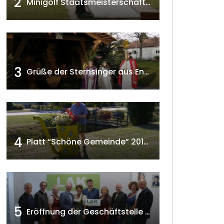
2
Minigolf Staatsmeisterschaften in Seefeld-Kadolz w4tv174
3
Grüße der Sternsinger aus Enzersfeld – Klein-Engersdorf 2021 w4tv169
4
Platt “Schöne Gemeinde” 2018 w4tv129
 ansehen
5
Eröffnung der Geschäftstelle der NÖ-Landarbeiterkammer in Mistelbach w4tv174