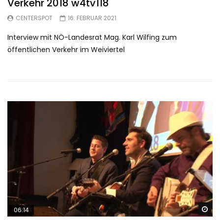
Verkehr 2018 w4tv118
CENTERSPOT
16. FEBRUAR 2021
Interview mit NÖ-Landesrat Mag. Karl Wilfing zum
öffentlichen Verkehr im Weiviertel
Sp
06:14