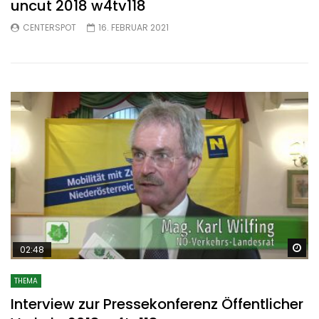
uncut 2018 w4tv118
CENTERSPOT
16. FEBRUAR 2021
Sp
02:48
THEMA
Interview zur Pressekonferenz Öffentlicher