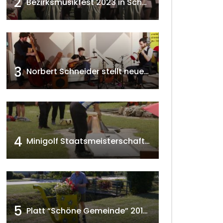
2
Bezirksmusikfest 2023 in Schönkirchen-Reyersdorf
3
Norbert Schneider stellt neues Musikalbum vor 2020 w4tv168
4
Minigolf Staatsmeisterschaften in Seefeld-Kadolz w4tv174
5
Platt “Schöne Gemeinde” 2018 w4tv129