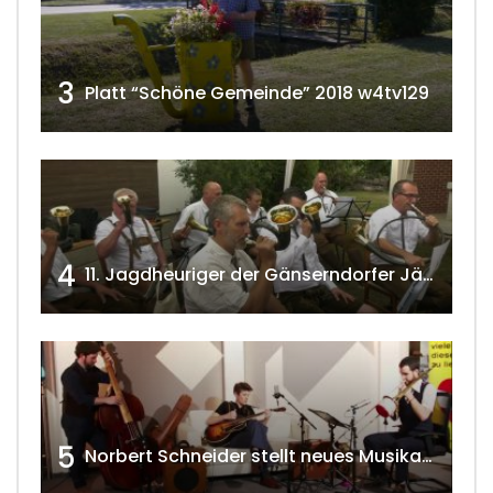
3
Platt “Schöne Gemeinde” 2018 w4tv129
4
11. Jagdheuriger der Gänserndorfer Jäger 2020 w4tv166
5
Norbert Schneider stellt neues Musikalbum vor 2020 w4tv168