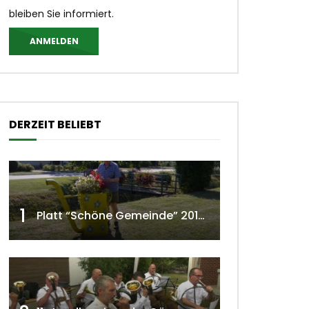
bleiben Sie informiert.
ANMELDEN
DERZEIT BELIEBT
1
Platt “Schöne Gemeinde” 2018 w4tv129