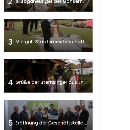
2
11. Jagdheuriger der Gänserndorfer Jäger 2020 w4tv166
3
Minigolf Staatsmeisterschaften in Seefeld-Kadolz w4tv174
4
Grüße der Sternsinger aus Enzersfeld – Klein-Engersdorf 2021 w4tv169
5
Eröffnung der Geschäftstelle der NÖ-Landarbeiterkammer in Mistelbach w4tv174