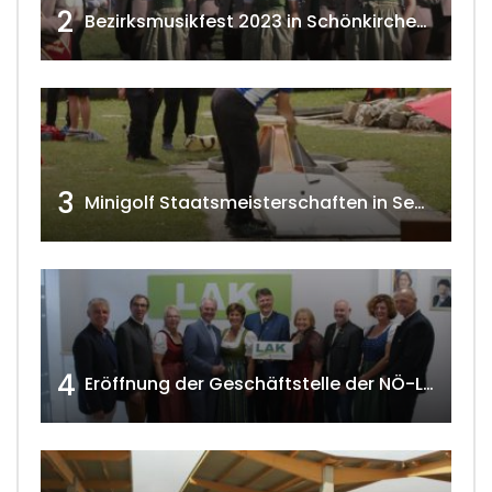
2
Bezirksmusikfest 2023 in Schönkirchen-Reyersdorf
3
Minigolf Staatsmeisterschaften in Seefeld-Kadolz w4tv174
4
Eröffnung der Geschäftstelle der NÖ-Landarbeiterkammer in Mistelbach w4tv174