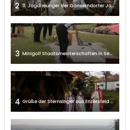
2
11. Jagdheuriger der Gänserndorfer Jäger 2020 w4tv166
3
Minigolf Staatsmeisterschaften in Seefeld-Kadolz w4tv174
4
Grüße der Sternsinger aus Enzersfeld – Klein-Engersdorf 2021 w4tv169