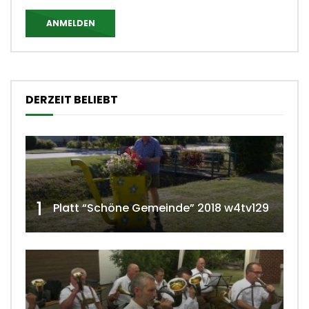
ANMELDEN
DERZEIT BELIEBT
1
Platt “Schöne Gemeinde” 2018 w4tv129