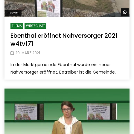
Sp
06:25
THEMA
WIRTSCHAFT
Ebenthal eröffnet Nahversorger 2021
w4tv171
29. MÄRZ 2021
In der Marktgemeinde Ebenthal wurde ein neuer
Nahversorger eröffnet. Betreiber ist die Gemeinde.