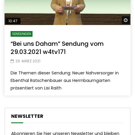
Sp
10:47
SENDUNGEN
“Bei uns Daham” Sendung vom
29.03.2021 w4tv171
29. MÄRZ 2021
Die Themen dieser Sendung: Neuer Nahversorger in
Ebenthal Ratschenbauer aus Herrnbaumgarten
präsentiert von Lisi Raith
NEWSLETTER
Abonnieren Sie hier unseren Newsletter und bleiben