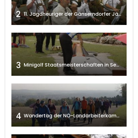
2
11. Jagdheuriger der Gänserndorfer Jäger 2020 w4tv166
3
Minigolf Staatsmeisterschaften in Seefeld-Kadolz w4tv174
4
Wandertag der NÖ-Landarbeiterkammer in Hollabrunn 2024