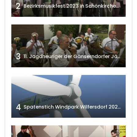
2
Bezirksmusikfest 2023 in Schönkirchen-Reyersdorf
3
11. Jagdheuriger der Gänserndorfer Jäger 2020 w4tv166
4
Spatenstich Windpark Wilfersdorf 2023 w4tv177