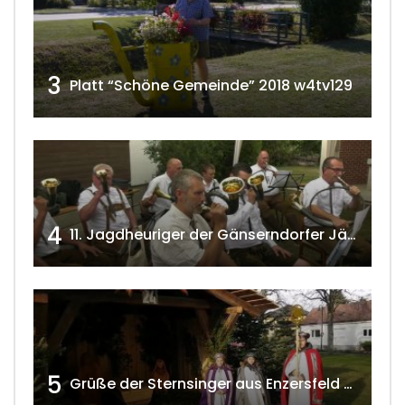
3
Platt “Schöne Gemeinde” 2018 w4tv129
4
11. Jagdheuriger der Gänserndorfer Jäger 2020 w4tv166
5
Grüße der Sternsinger aus Enzersfeld – Klein-Engersdorf 2021 w4tv169