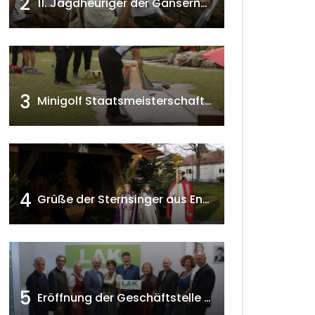
2
11. Jagdheuriger der Gänserndorfer Jäger 2020 w4tv166
3
Minigolf Staatsmeisterschaften in Seefeld-Kadolz w4tv174
4
Grüße der Sternsinger aus Enzersfeld – Klein-Engersdorf 2021 w4tv169
5
Eröffnung der Geschäftstelle der NÖ-Landarbeiterkammer in Mistelbach w4tv174