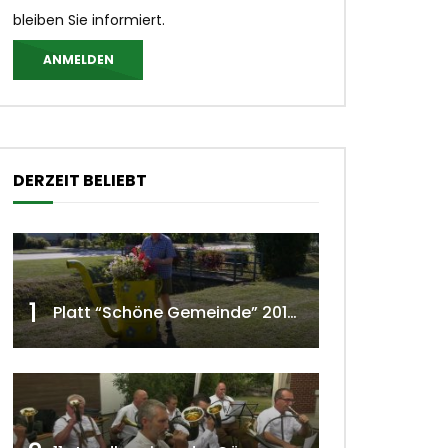
bleiben Sie informiert.
ANMELDEN
DERZEIT BELIEBT
1
Platt “Schöne Gemeinde” 2018 w4tv129