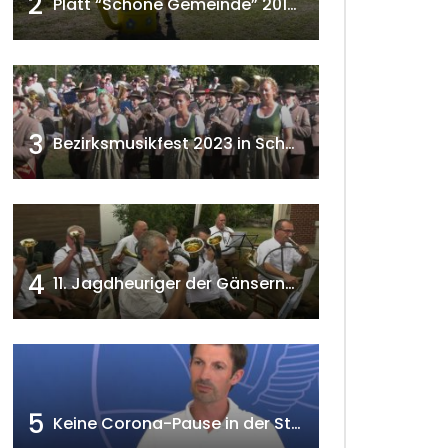
2
Platt “Schöne Gemeinde” 2018 w4tv129
3
Bezirksmusikfest 2023 in Schönkirchen-Reyersdorf
4
11. Jagdheuriger der Gänserndorfer Jäger 2020 w4tv166
5
Keine Corona-Pause in der Stadtgemeinde Gänserndorf Teil 1. w4tv173-2021