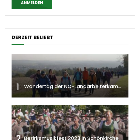
ANMELDEN
DERZEIT BELIEBT
1
Wandertag der NÖ-Landarbeiterkammer in Hollabrunn 2024
2
Bezirksmusikfest 2023 in Schönkirchen-Reyersdorf