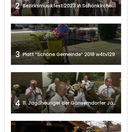
2
Bezirksmusikfest 2023 in Schönkirchen-Reyersdorf
3
Platt “Schöne Gemeinde” 2018 w4tv129
4
11. Jagdheuriger der Gänserndorfer Jäger 2020 w4tv166