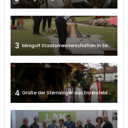
3
Minigolf Staatsmeisterschaften in Seefeld-Kadolz w4tv174
4
Grüße der Sternsinger aus Enzersfeld – Klein-Engersdorf 2021 w4tv169