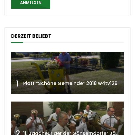
ANMELDEN
DERZEIT BELIEBT
1
Platt “Schöne Gemeinde” 2018 w4tv129
2
11. Jagdheuriger der Gänserndorfer Jäger 2020 w4tv166